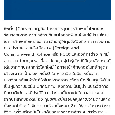
ชีฟนิ่ง (Chevening)คือ โครงการทุนการศึกษาทั่วโลกของ
รัฐบาลสหราช อาณาจักร ที่มอบโอกาสพิเศษให้แก่ผู้นำรุ่นใหม่
ในการศึกษาที่สหราชอาณาจักร ผู้ให้ทุนชีฟนิ่งคือ กระทรวงการ
ต่างประเทศและเครือจักรภพ (Foreign and
Commonwealth Office หรือ FCO) และองค์กรต่าง ๆ ที่มี
ส่วนร่วม โดยทุนเหล่านี้จะสนับสนุน ผู้นำรุ่นใหม่ที่มีคุณลักษณะดี
เด่นจากทุกประเทศทั่วโลกให้มี โอกาสเข้าศึกษาต่อในหลักสูตร
ปริญญาโทเป็ นเวลาหนึ่งปี ใน สาขาวิชาใดวิชาหนึ่งจาก
มหาวิทยาลัยแห่งใดก็ได้ในสหราชอาณาจักร นักเรียนทุนชีฟนิ่ง
เป็นผู้มีความมุ่งมั่น มีศักยภาพแห่งความเป็นผู้นำ มีประวัติการ
ศึกษาดีเด่นและมีประวัติการทำงานที่โดดเด่นในสาขาต่าง ๆ
จากประเทศของตนเอง ทุนชิฟนิ่งนี้ครอบคลุมค่าใช้จ่ายด้านล่าง
ทั้งหมดได้แก่ 1.เงินค่าเล่าเรียนทั้งหมด 2.ค่าใช้จ่ายในการดำรง
ชีวิต 3.ตั๋วเครื่องบินไป-กลับสหราชอาณาจักร 4.เข้าร่วมงาน