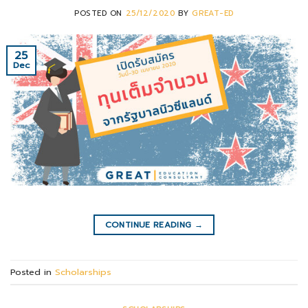
POSTED ON
25/12/2020
BY
GREAT-ED
25
Dec
CONTINUE READING
→
Posted in
Scholarships